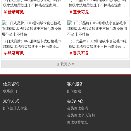
（日式品牌）065珊瑚绒水果毛巾纯棉
（日式品牌）064珊瑚绒开心熊毛巾纯
吸水洗脸柔软速干不掉毛洗澡家用不
棉吸水洗脸柔软速干不掉毛洗澡家用
起球 不掉色
不起球 不掉色
￥登录可见
￥登录可见
（日式品牌）063珊瑚绒卡皮巴拉毛巾
（日式品牌）062珊瑚绒小仓鼠毛巾纯
纯棉吸水洗脸柔软速干不掉毛洗澡家
棉吸水洗脸柔软速干不掉毛洗澡家用
用不起球 不掉色
不起球 不掉色
￥登录可见
￥登录可见
加载更多
信息咨询
客户服务
联系我们
如何搜索
支付方式
会员中心
如何注册支付宝
会员修改密码
会员修改个人资料
修改收货地址