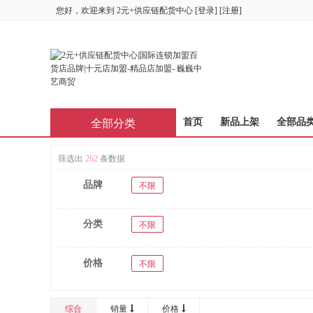
您好，欢迎来到
2元+供应链配货中心
[
登录
] [
注册
]
首页
新品上架
全部品
全部分类
筛选出
262
条数据
品牌
不限
分类
不限
价格
不限
综合
销量
价格