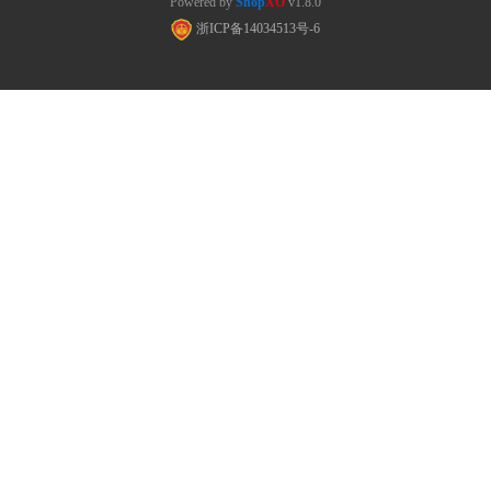
Powered by
Shop
XO
v1.8.0
浙ICP备14034513号-6